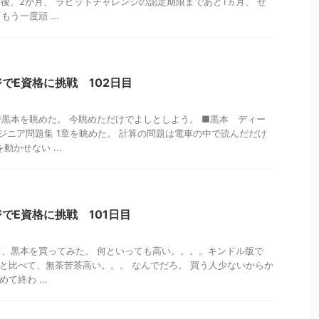
は後、2か月、 ラビットチャレンジの認定期限まであと1ヵ月、 せ
う一度頑 ...
でE資格に挑戦 102日目
黒本を眺めた。 今眺めただけでよしとしよう。 ■黒本 ディー
ジニア問題集 1章を眺めた。 計算の問題は電車の中で読んだだけ
動かせない ...
でE資格に挑戦 101日目
、黒本を買ってみた。 何といっても高い。。。。キンドル版で
ものと比べて、無茶苦茶高い。。。 なんでだろ。 買う人少ないからか
て終わ ...