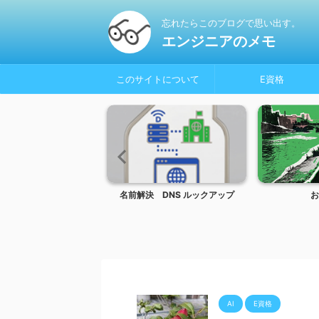
忘れたらこのブログで思い出す。
エンジニアのメモ
このサイトについて
E資格
olor_Glasses
名前解決 DNS ルックアップ
お
AI
E資格