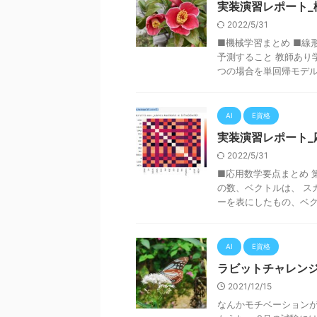
実装演習レポート_
2022/5/31
■機械学習まとめ ■線
予測すること 教師あり
つの場合を単回帰モデル、
AI
E資格
実装演習レポート_
2022/5/31
■応用数学要点まとめ 
の数、ベクトルは、 ス
ーを表にしたもの、ベクト
AI
E資格
ラビットチャレンジ
2021/12/15
なんかモチベーションが