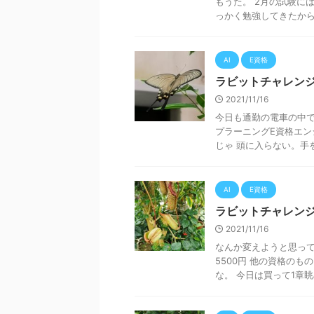
もうた。 2月の試験に
っかく勉強してきたからも
AI
E資格
ラビットチャレンジ
2021/11/16
今日も通勤の電車の中で
プラーニングE資格エン
じゃ 頭に入らない。手を
AI
E資格
ラビットチャレンジ
2021/11/16
なんか変えようと思って
5500円 他の資格の
な。 今日は買って1章眺め