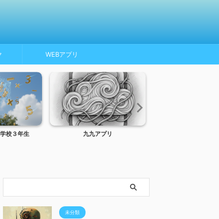
ク
WEBアプリ
学校３年生
九九アプリ
トンネルインターフ
MTU、MSS
未分類