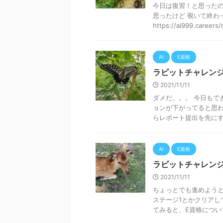
今日は復習！と思ったの
思ったけど 覗いて終わ
https://ai999.careers/r
AI
E資格
ラビットチャレンジ
2021/11/11
ダメだ。。。 今日もで
ョンが下がってると思わ
らレポート提出を先にする
AI
E資格
ラビットチャレンジ
2021/11/11
ちょっとでも進めようと
ステージ1とかクリアし
てみると、E資格について