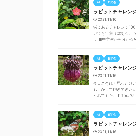
AI
E資格
ラビットチャレンジ
2021/11/16
栄えあるチャレンジ10
いてきて焦りはある。 
よ ■中学生から分かるAI数
AI
E資格
ラビットチャレンジ
2021/11/16
今日こそはと思ったけど
もしかして飽きてきたか
ビみてもた。 https://a .
AI
E資格
ラビットチャレンジ
2021/11/16