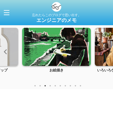
忘れたらこのブログで思い出す。
エンジニアのメモ
アップ
お絵描き
いろいろ