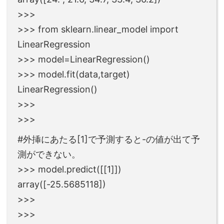
>>>
>>> from sklearn.linear_model import
LinearRegression
>>> model=LinearRegression()
>>> model.fit(data,target)
LinearRegression()
>>>
>>>
#外挿にあたる[1]で予測すると-の値が出て予
測ができない。
>>> model.predict([[1]])
array([-25.5685118])
>>>
>>>