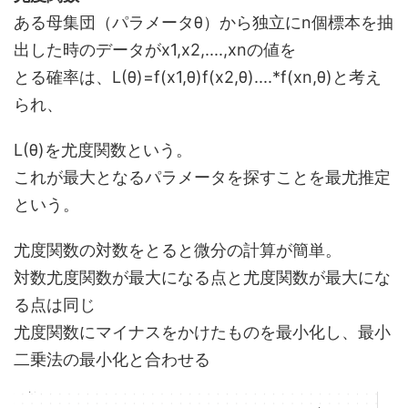
ある母集団（パラメータθ）から独立にn個標本を抽
出した時のデータがx1,x2,....,xnの値を
とる確率は、L(θ)=f(x1,θ)f(x2,θ)....*f(xn,θ)と考え
られ、
L(θ)を尤度関数という。
これが最大となるパラメータを探すことを最尤推定
という。
尤度関数の対数をとると微分の計算が簡単。
対数尤度関数が最大になる点と尤度関数が最大にな
る点は同じ
尤度関数にマイナスをかけたものを最小化し、最小
二乗法の最小化と合わせる