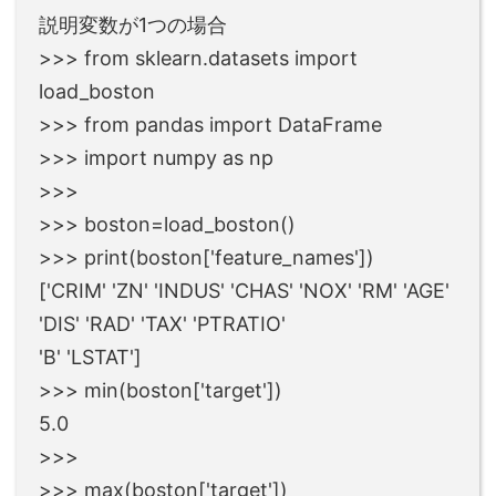
説明変数が1つの場合
>>> from sklearn.datasets import
load_boston
>>> from pandas import DataFrame
>>> import numpy as np
>>>
>>> boston=load_boston()
>>> print(boston['feature_names'])
['CRIM' 'ZN' 'INDUS' 'CHAS' 'NOX' 'RM' 'AGE'
'DIS' 'RAD' 'TAX' 'PTRATIO'
'B' 'LSTAT']
>>> min(boston['target'])
5.0
>>>
>>> max(boston['target'])