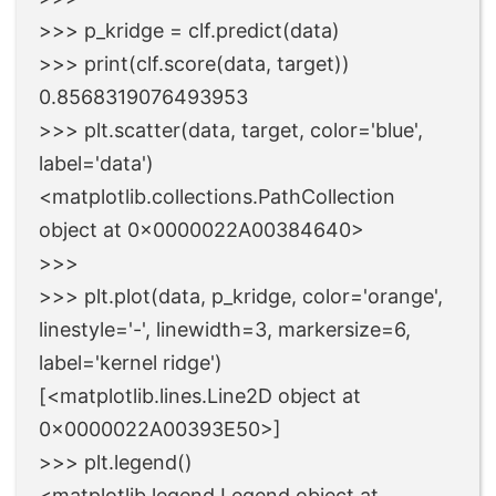
>>> p_kridge = clf.predict(data)
>>> print(clf.score(data, target))
0.8568319076493953
>>> plt.scatter(data, target, color='blue',
label='data')
<matplotlib.collections.PathCollection
object at 0x0000022A00384640>
>>>
>>> plt.plot(data, p_kridge, color='orange',
linestyle='-', linewidth=3, markersize=6,
label='kernel ridge')
[<matplotlib.lines.Line2D object at
0x0000022A00393E50>]
>>> plt.legend()
<matplotlib.legend.Legend object at