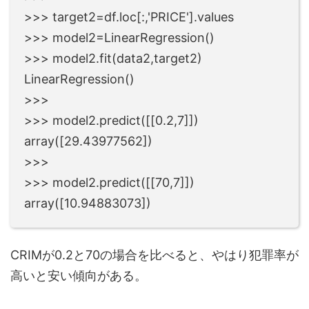
>>> target2=df.loc[:,'PRICE'].values
>>> model2=LinearRegression()
>>> model2.fit(data2,target2)
LinearRegression()
>>>
>>> model2.predict([[0.2,7]])
array([29.43977562])
>>>
>>> model2.predict([[70,7]])
array([10.94883073])
CRIMが0.2と70の場合を比べると、やはり犯罪率が
高いと安い傾向がある。