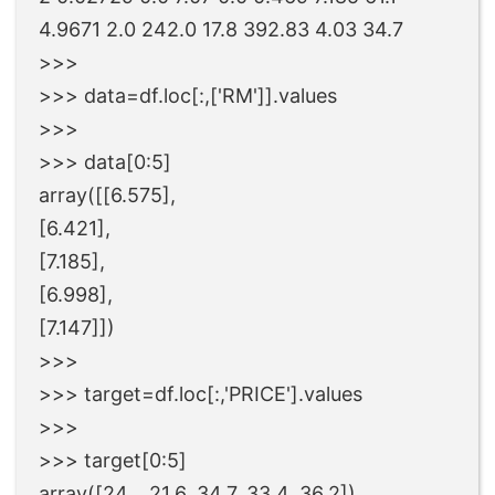
4.9671 2.0 242.0 17.8 392.83 4.03 34.7
>>>
>>> data=df.loc[:,['RM']].values
>>>
>>> data[0:5]
array([[6.575],
[6.421],
[7.185],
[6.998],
[7.147]])
>>>
>>> target=df.loc[:,'PRICE'].values
>>>
>>> target[0:5]
array([24. , 21.6, 34.7, 33.4, 36.2])