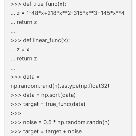
>>> def true_func(x):
... z = 1-48*x+218*x**2-315*x**3+145*x**4
... return z
...
>>> def linear_func(x):
... z = x
... return z
...
>>> data =
np.random.rand(n).astype(np.float32)
>>> data = np.sort(data)
>>> target = true_func(data)
>>>
>>> noise = 0.5 * np.random.randn(n)
>>> target = target + noise