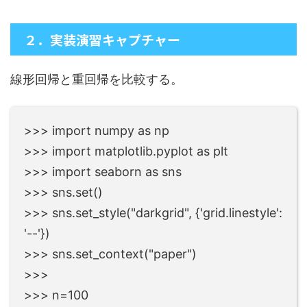
２．実装演習キャプチャー
線形回帰と重回帰を比較する。
>>> import numpy as np
>>> import matplotlib.pyplot as plt
>>> import seaborn as sns
>>> sns.set()
>>> sns.set_style("darkgrid", {'grid.linestyle':
'--'})
>>> sns.set_context("paper")
>>>
>>> n=100