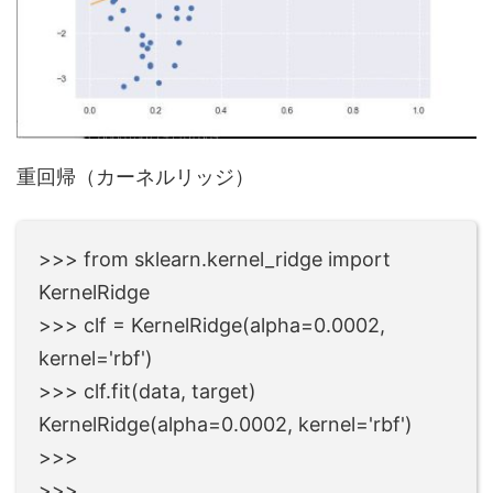
重回帰（カーネルリッジ）
>>> from sklearn.kernel_ridge import
KernelRidge
>>> clf = KernelRidge(alpha=0.0002,
kernel='rbf')
>>> clf.fit(data, target)
KernelRidge(alpha=0.0002, kernel='rbf')
>>>
>>>