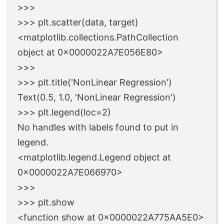
>>>
>>> plt.scatter(data, target)
<matplotlib.collections.PathCollection
object at 0x0000022A7E056E80>
>>>
>>> plt.title('NonLinear Regression')
Text(0.5, 1.0, 'NonLinear Regression')
>>> plt.legend(loc=2)
No handles with labels found to put in
legend.
<matplotlib.legend.Legend object at
0x0000022A7E066970>
>>>
>>> plt.show
<function show at 0x0000022A775AA5E0>