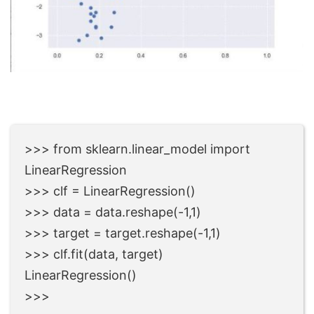
>>> from sklearn.linear_model import
LinearRegression
>>> clf = LinearRegression()
>>> data = data.reshape(-1,1)
>>> target = target.reshape(-1,1)
>>> clf.fit(data, target)
LinearRegression()
>>>