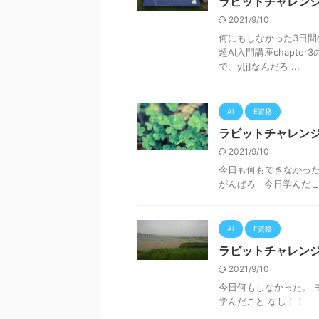
ラビットチャレンジ
2021/9/10
何にもしなかった3日間
超AI入門講座chapte
で、y[j]なんだろ ...
AI
E資格
ラビットチャレンジ
2021/9/10
今日も何もできなかった
がんばろ 今日学んだこと
AI
E資格
ラビットチャレンジ
2021/9/10
今日何もしなかった。 
学んだこと なし！！ 勉強