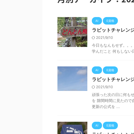
AI
E資格
ラビットチャレンジ
2021/9/10
今日もなんもせず。。。
学んだこと 何もしない日
AI
E資格
ラビットチャレンジ
2021/9/10
頑張った次の日に何もせず
を 隙間時間に見たので
更新の公式を ...
AI
E資格