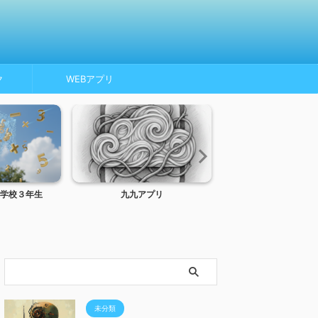
ク
WEBアプリ
学校３年生
九九アプリ
トンネルインターフ
MTU、MSS
未分類