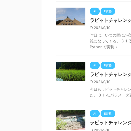
AI
E資格
ラビットチャレンジ
2021/9/10
昨日は、いつの間にか寝
雑になってくる。 3-1
Pythonで実装（ ...
AI
E資格
ラビットチャレンジ
2021/9/10
今日もラビットチャレンジ
た。 3-1-4_パラメータ
AI
E資格
ラビットチャレンジ
2021/9/10