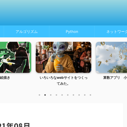
アルゴリズム
Python
ネットワー
絵描き
いろいろなwebサイトをつくっ
算数アプリ 小
てみた。
1年08月