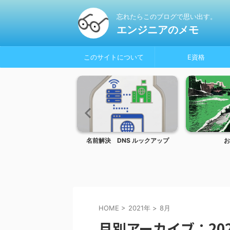
忘れたらこのブログで思い出す。
エンジニアのメモ
このサイトについて
E資格
olor_Glasses
名前解決 DNS ルックアップ
お
HOME
>
2021年
>
8月
月別アーカイブ：202