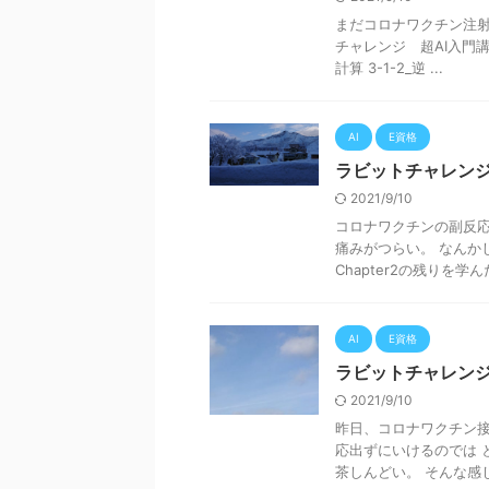
まだコロナワクチン注射
チャレンジ 超AI入門講座
計算 3-1-2_逆 ...
AI
E資格
ラビットチャレンジ
2021/9/10
コロナワクチンの副反応
痛みがつらい。 なんか
Chapter2の残りを学んだ
AI
E資格
ラビットチャレンジ
2021/9/10
昨日、コロナワクチン接
応出ずにいけるのでは 
茶しんどい。 そんな感じ