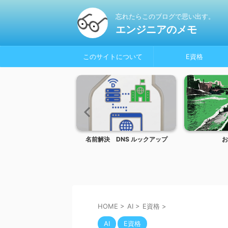
忘れたらこのブログで思い出す。
エンジニアのメモ
このサイトについて
E資格
olor_Glasses
名前解決 DNS ルックアップ
お
HOME
>
AI
>
E資格
>
AI
E資格