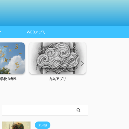
ク
WEBアプリ
学校３年生
九九アプリ
トンネルインターフ
MTU、MSS
未分類