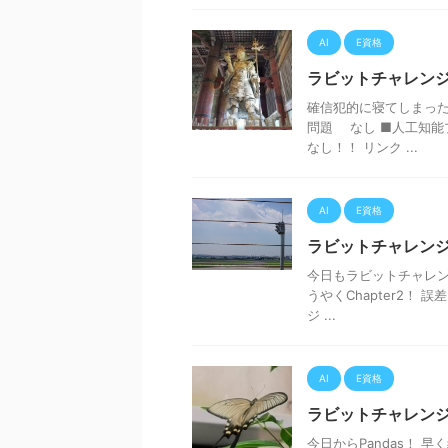
AI
E資格
ラビットチャレンジ
確信犯的に寝てしまった
問題 なし ■人工知
なし！！ リンク ...
AI
E資格
ラビットチャレンジ
今日もラビットチャレンジ
うやくChapter2！
ジ ...
AI
E資格
ラビットチャレンジ
今日からPandas！ 