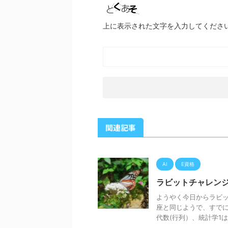
上に表示された文字を入力してくださ
関連記事
AI
E資格
ラビットチャレンジ
ようやく今日からラビット
座と同じようで、すでに
代数(行列）、統計学1は、