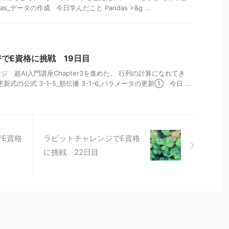
ndas_データの作成 今日学んだこと Pandas >&g ...
でE資格に挑戦 19日目
 超AI入門講座Chapter3を進めた。 行列の計算になれてき
更新式の公式 3-1-5_順伝播 3-1-6_パラメータの更新① 今日 ...
E資格
ラビットチャレンジでE資格
に挑戦 22日目