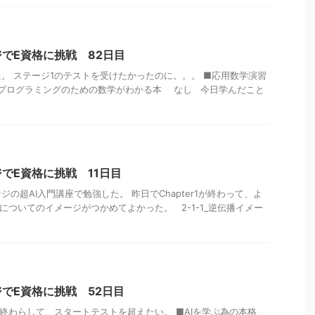
でE資格に挑戦 82日目
。 ステージ1のテストを受けたかったのに。。。 ■応用数学演習
能プログラミングのための数学がわかる本 なし 今日学んだこと
でE資格に挑戦 11日目
の超AI入門講座で勉強した。 昨日でChapter1が終わって、よ
 誤差についてのイメージがつかめてよかった。 2-1-1_逆伝播イメー
でE資格に挑戦 52日目
早く終わらして、スタートテストを超えたい。 ■AIを学ぶ為の本格