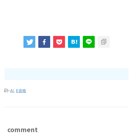
-
AI
,
E資格
comment