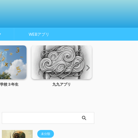
ク
WEBアプリ
学校３年生
九九アプリ
トンネルインターフ
MTU、MSS
未分類