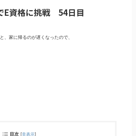
E資格に挑戦 54日目
と、家に帰るのが遅くなったので、
目次
[
非表示
]