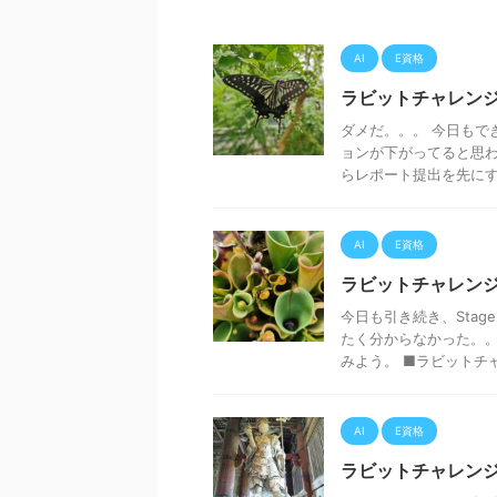
AI
E資格
ラビットチャレンジ
ダメだ。。。 今日もで
ョンが下がってると思わ
らレポート提出を先にする
AI
E資格
ラビットチャレンジ
今日も引き続き、Sta
たく分からなかった。。
みよう。 ■ラビットチャレ
AI
E資格
ラビットチャレンジ