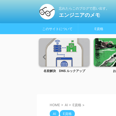
忘れたらこのブログで思い出す。
エンジニアのメモ
このサイトについて
E資格
olor_Glasses
名前解決 DNS ルックアップ
お
HOME
>
AI
>
E資格
>
AI
E資格