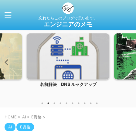
忘れたらこのブログで思い出す。
エンジニアのメモ
名前解決 DNS ルックアップ
HOME
>
AI
>
E資格
>
AI
E資格