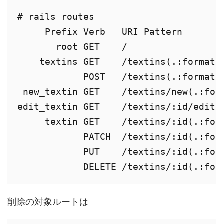
# rails routes

     Prefix Verb   URI Pattern        
       root GET    /                  
    textins GET    /textins(.:format) 
            POST   /textins(.:format) 
 new_textin GET    /textins/new(.:form
edit_textin GET    /textins/:id/edit(.
     textin GET    /textins/:id(.:form
            PATCH  /textins/:id(.:form
            PUT    /textins/:id(.:form
            DELETE /textins/:id(.:for
削除の対象ルートは