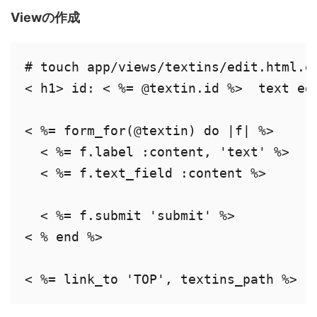
Viewの作成
# touch app/views/textins/edit.html.er
< h1> id: < %= @textin.id %>  text edi
< %= form_for(@textin) do |f| %> 

  < %= f.label :content, 'text' %> 

  < %= f.text_field :content %> 

  < %= f.submit 'submit' %> 

< % end %> 

< %= link_to 'TOP', textins_path %>