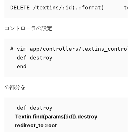
DELETE /textins/:id(.:format)      te
コントローラの設定
# vim app/controllers/textins_controll
  def destroy

  end
の部分を
    Textin.find(params[:id]).destroy

    redirect_to :root