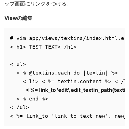
ップ画面にリンクをつける。
Viewの編集
# vim app/views/textins/index.html.erb
< h1> TEST TEXT< /h1> 

< ul> 

  < % @textins.each do |textin| %> 

    < li> < %= textin.content %> < /li
< %= link_to 'edit', edit_textin_path(texti
  < % end %> 

< /ul> 

< %= link_to 'link to text new', new_