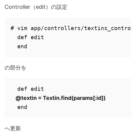
Controller（edit）の設定
# vim app/controllers/textins_controll
  def edit

  end
の部分を
    @textin = Textin.find(params[:id])
  end
へ更新