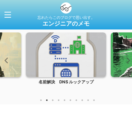
忘れたらこのブログで思い出す。
エンジニアのメモ
DNS ルックアップ
お絵描き