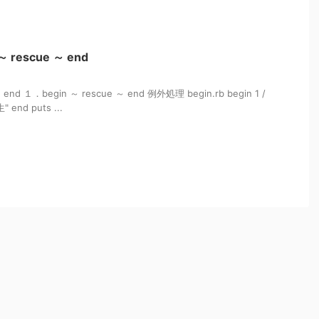
 rescue ～ end
 end １．begin ～ rescue ～ end 例外処理 begin.rb begin 1 /
 end puts ...