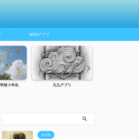
ク
WEBアプリ
学校３年生
九九アプリ
トンネルインターフ
MTU、MSS
未分類