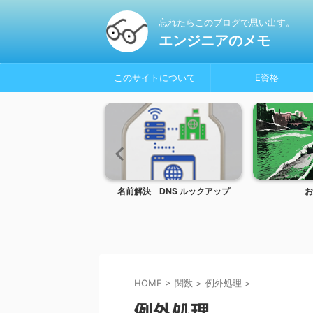
忘れたらこのブログで思い出す。
エンジニアのメモ
このサイトについて
E資格
olor_Glasses
名前解決 DNS ルックアップ
お
HOME
>
関数
>
例外処理
>
例外処理