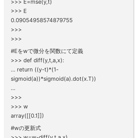
>>> E=mse(y,t)
>>> E
0.09054958574879755
>>>
>>>
#Eをwで微分を関数にて定義
>>> def diff(y,t,a,x):
... return ((y-t)*(1-
sigmoid(a))*sigmoid(a).dot(x.T))
...
>>>
>>> w
array([[0.1]])
#wの更新式
>>> w=w-diff(y,t,a,x)