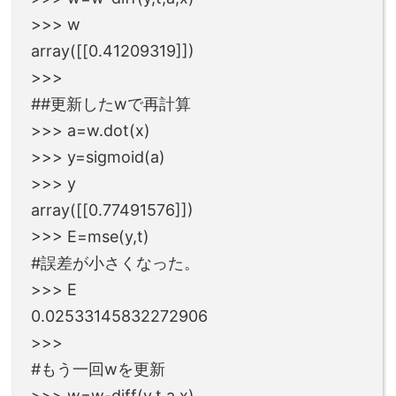
>>> w
array([[0.41209319]])
>>>
##更新したwで再計算
>>> a=w.dot(x)
>>> y=sigmoid(a)
>>> y
array([[0.77491576]])
>>> E=mse(y,t)
#誤差が小さくなった。
>>> E
0.02533145832272906
>>>
#もう一回wを更新
>>> w=w-diff(y,t,a,x)