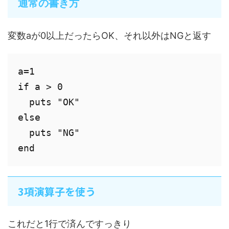
通常の書き方
変数aが0以上だったらOK、それ以外はNGと返す
a=1

if a > 0

  puts "OK"

else

  puts "NG"

end
3項演算子を使う
これだと1行で済んですっきり