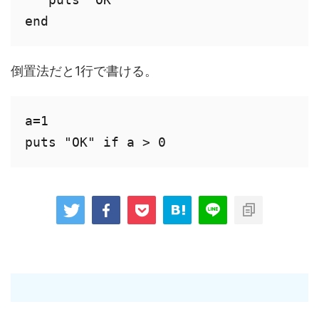
end 
倒置法だと1行で書ける。
a=1

puts "OK" if a > 0