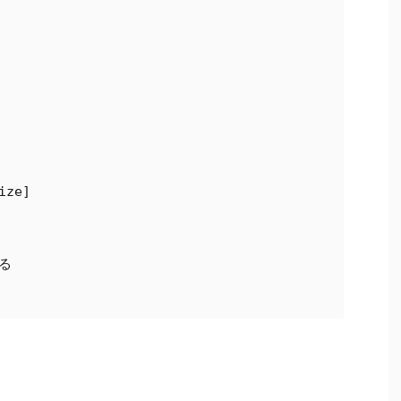
ize]　


