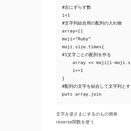
#左にずらす数

i=1

#文字列結合用の配列の入れ物

array=[]

moji="Ruby"

moji.size.times{

#1文字ごとの配列を作る

    array << moji[i-moji.s
    i+=1

}

#配列の文字を結合して文字列とする
puts array.join
文字を逆さまにするのもの簡単
reverse関数を使う