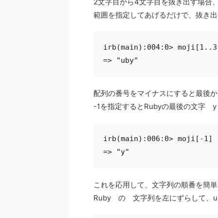
2文字目から4文字目を抜き出す場合
範囲を指定してあげるだけで、抜き出
irb(main):004:0> moji[1..3]
=> "uby"
配列の番号をマイナスにすると最後か
-1を指定するとRubyの最後の文字 
irb(main):006:0> moji[-1]

=> "y"
これを応用して、文字列の順番を簡単
Ruby の 文字列を左にずらして、u