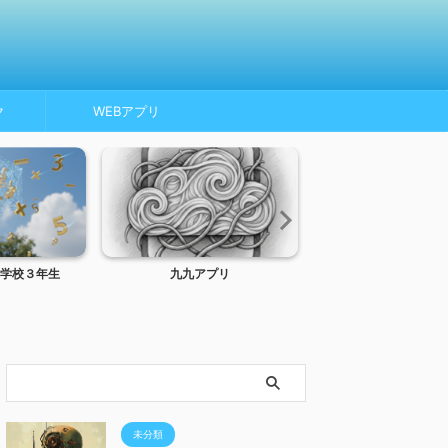
ク
WEBアプリ
学校３年生
九九アプリ
トンネルインターフ
MTU、MSS
未分類