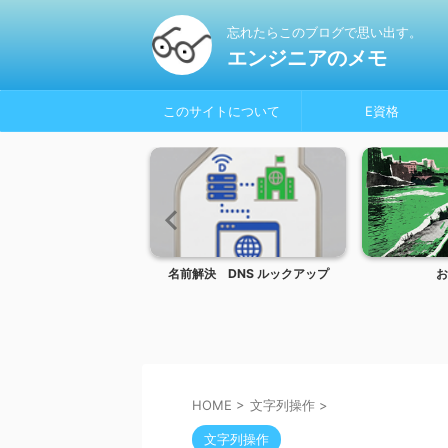
忘れたらこのブログで思い出す。
エンジニアのメモ
このサイトについて
E資格
olor_Glasses
名前解決 DNS ルックアップ
お
HOME
>
文字列操作
>
文字列操作