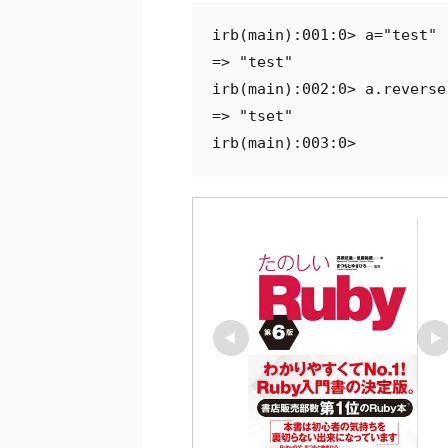
irb(main):001:0> a="test"

=> "test"

irb(main):002:0> a.reverse

=> "tset"

irb(main):003:0>