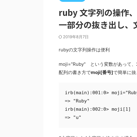
ruby 文字列の操
一部分の抜き出し、
2019年8月7日
rubyの文字列操作は便利
moji="Ruby" という変数があ
配列の書き方で
moji[番号]
で簡単に抜
irb(main):001:0> moji="Ruby
=> "Ruby"

irb(main):002:0> moji[1]

=> "u"