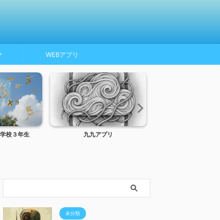
ク
WEBアプリ
学校３年生
九九アプリ
トンネルインターフ
MTU、MSS
未分類