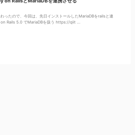
 on RailsとMariaDBを連携させる
終わったので、今回は、先日インストールしたMariaDBをrailsと連
ils 5.0 でMariaDBを扱う https://qiit ...