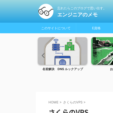
忘れたらこのブログで思い出す。
エンジニアのメモ
このサイトについて
E資格
olor_Glasses
名前解決 DNS ルックアップ
お
HOME
>
さくらのVPS
>
さくらのVPS