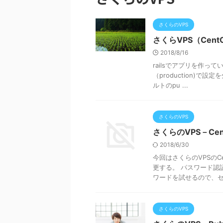
さくらのVPS
さくらVPS（Cen
2018/8/16
railsでアプリを作って
（production)
ルトのpu ...
さくらのVPS
さくらのVPS－Ce
2018/6/30
今回はさくらのVPSのC
更する。 パスワード認
ワードを試せるので、セキ 
さくらのVPS