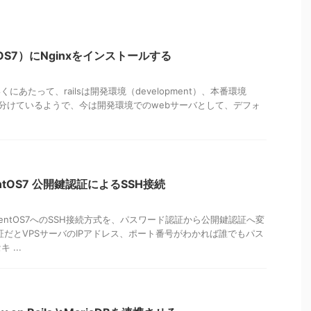
tOS7）にNginxをインストールする
いくにあたって、railsは開発環境（development）、本番環境
で設定を分けているようで、今は開発環境でのwebサーバとして、デフォ
ntOS7 公開鍵認証によるSSH接続
entOS7へのSSH接続方式を、パスワード認証から公開鍵認証へ変
証だとVPSサーバのIPアドレス、ポート番号がわかれば誰でもパス
...