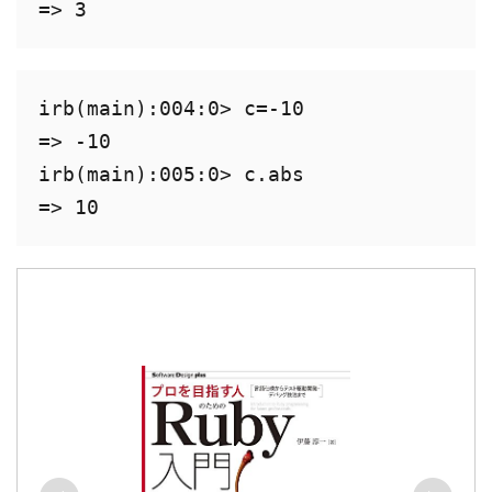
=> 3
irb(main):004:0> c=-10

=> -10

irb(main):005:0> c.abs

=> 10