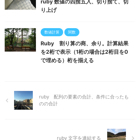
ruby 数値の四捨五入、切り捨て、切
り上げ
数値計算
関数
Ruby 割り算の商、余り。計算結果
を2桁で表示（1桁の場合は2桁目を0
で埋める）桁を揃える
ruby 配列の要素の合計、条件に合ったも
のの合計
ruby 文字を連結する