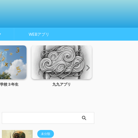
ク
WEBアプリ
学校３年生
九九アプリ
トンネルインターフ
MTU、MSS
未分類