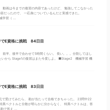
んだ。 動画は今までの復習の内容であったけど、 勉強してこなかった
容だったので、 一応身についているんだと実感できた。
学習（ ...
でE資格に挑戦 84日目
だ。 前半、後半で合わせて5時間くらい。 長い。。。分割してほし
から Stage1の復習はまた今度しよ。 ■Stage2 機械学習 機
でE資格に挑戦 83日目
元で受けてみたら、 勘が当たって合格できちゃった。 23問中22
 特異ベクトルと分散が明らかに分からなく、 特異ベクトルは、答
で答え ...