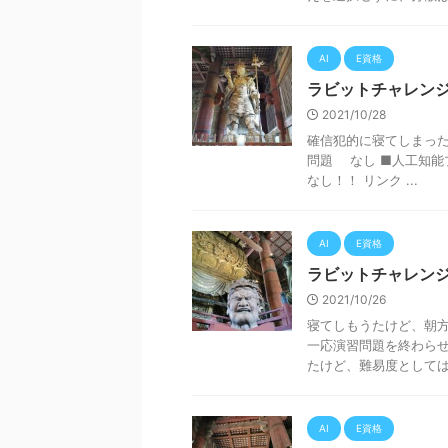
AI
E資格
ラビットチャレンジ
2021/10/28
確信犯的に寝てしまった
問題 なし ■人工知
なし！！ リンク ...
AI
E資格
ラビットチャレンジ
2021/10/26
寝てしもうたけど、朝方
一応演習問題を終わらせ
たけど、難易度としては、
AI
E資格