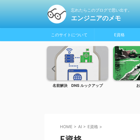
忘れたらこのブログで思い出す。
エンジニアのメモ
このサイトについて
E資格
olor_Glasses
名前解決 DNS ルックアップ
お
HOME
>
AI
>
E資格
>
E資格