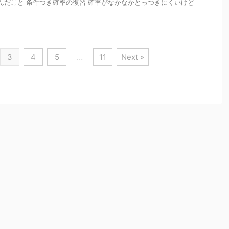
んだこと 条件つき確率の復習 確率がなかなかとっつきにくいけど
3
4
5
…
11
Next »