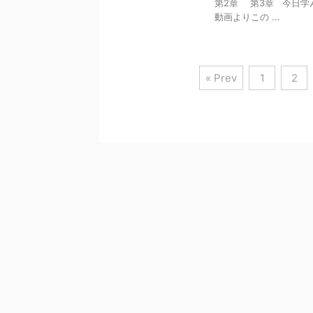
第2章 第3章 今日学
動画よりこの ...
« Prev
1
2