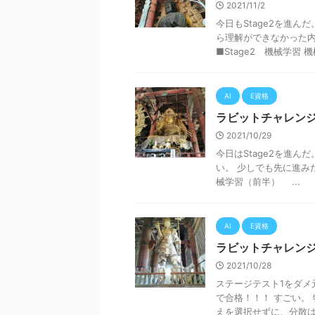
2021/11/2
今日もStage2を進
ら理解ができなかった内
■Stage2 機械学習 機械
AI
E資格
ラビットチャレンジ
2021/10/29
今日はStage2を進ん
い。 少しでも先に進みたい
械学習（前半） ...
AI
E資格
ラビットチャレンジ
2021/10/28
ステージテスト1をダメ
で合格！！！ すごい。
えを選択せずに、分散は勘