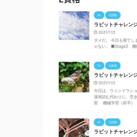
AI
E資格
ラビットチャレンジ
2021/11/2
ダメだ。 今日も寝て
ゃない。 ■Stage2 
AI
E資格
ラビットチャレンジ
2021/11/2
今日は、ウィンドウショ
漫画読む代わりに、空き
習 機械学習（前半） か
AI
E資格
ラビットチャレンジ